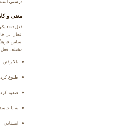
درستی استفا
معنی و کاربر
فعل 
مختلف فعل rise عبارت اند از :
بالا رفتن
طلوع کرد
صعود کرد
به پا خاست
ایستادن