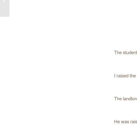
چهارم)”
The student
I raised the
The landlord
He was rais