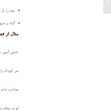
انگلیسی
بچه را بار 
گیاه و حی
مثال از فعل raise در داخل
دانش آموز دس
من کودک را ا
صاحب خانه اج
او به مقام س