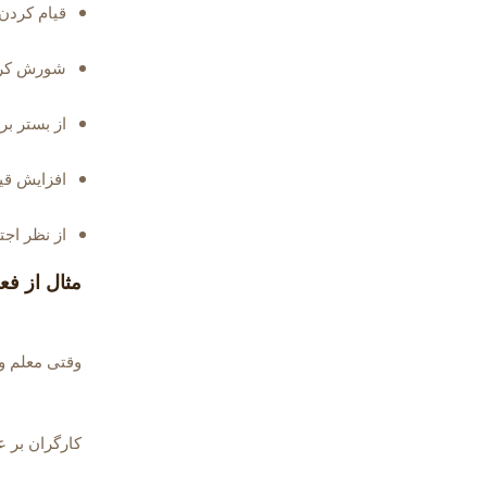
قیام کردن
شورش کر
از بستر ب
افزایش ق
از نظر اج
مثال از فعل rise در داخل
وقتی معلم وا
کارگران بر 