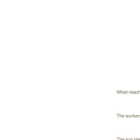
When teache
The workers
The sun ris