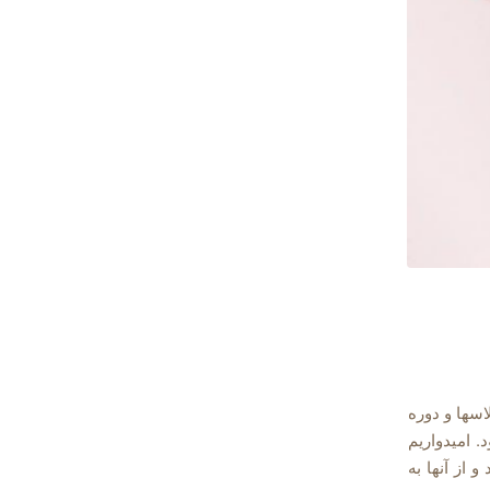
کلاسها و دوره
. امیدواریم
 rise و raise را متوجه شوید و از آنها به