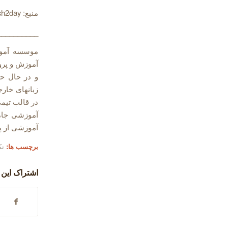
منبع: English2day
__________
موسسه آموز
و در حال حا
در قالب تیم
آموزشی جام
آموزشی از 
برچسب ها:
نک
اشتراک این