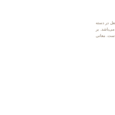
 فعل در دسته
ل بی قاعده انگلیسی قرار دارد و قسمت دوم آن rose و قسمت سوم آن risen می‌باشد. بر
نگلیسی است. معانی