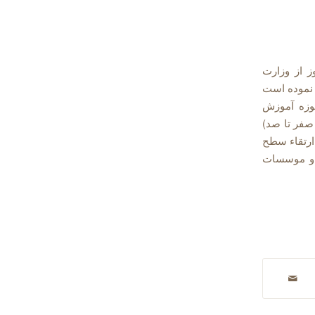
 از وزارت
ور می باشد در سال ۱۳۹۵ آغاز به کار نموده است
حوزه آموزش
ر سیاست کیفی و نتیجه گرایی با شعار “Zero to Hero” (از صفر تا صد)
ارتقاء سطح
 و موسسات