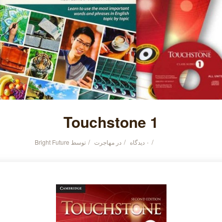
Touchstone 1
/
/
/
۰ دیدگاه
در
مهاجرت
توسط
Bright Future