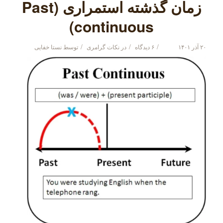
زمان گذشته استمراری (Past
continuous)
/
/
/
۲۰ آذر ۱۴۰۱
۶ دیدگاه
در
نکات گرامری
توسط
نستا خفایی