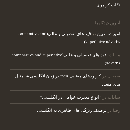
نکات گرامری
آخرین دیدگاه‌ها
در
امیر صمدبین
قید های تفضیلی و عالی(comparative and
superlative adverbs)
مونا
در
قید های تفضیلی و عالی(comparative and superlative
adverbs)
سبحان
در
کاربردهای معنایی then در زبان انگلیسی + مثال
های متعدد
سادات
در
”انواع معذرت خواهی در انگلیسی”
رضا
در
توصیف ویژگی های ظاهری به انگلیسی