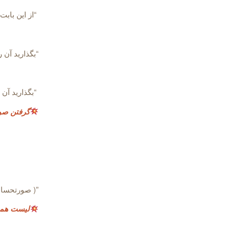
“از این بابت 
“بگذارید آن را به آشپزخانه ب
“بگذارید آن
گرفتن ص
”( صورتحساب در انگلیسی “ll
لیست همه