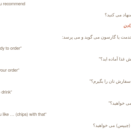
ou recommend
نهاد می کنید؟
ادن
دمت یا گارسون می گوید و می پرسد:
“Are you ready to order
 غذا آماده اید؟”
“Can I take your order
فارش تان را بگیرم؟”
“Anything to drink
ی خواهید؟”
“Would you like … (chips) with that
. . (چیپس) می خواهید؟