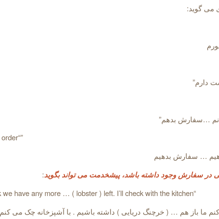
 می گوید:
ورم
 دارم”
انم …سفارش بدهم”
”“We’d like to order
هیم … سفارش بدهیم
 در سفارش وجود داشته باشد، پیشخدمت می تواند بگوید
:
“I don’t think we have any more … ( lobster ) left. I’ll check with the kitchen.
 ما باز هم … ( خرچنگ دریایی ) داشته باشیم . با آشپزخانه چک می کنم”