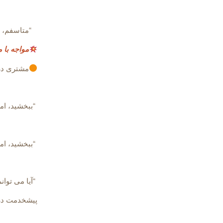
“متاسفم، ا
مواجه با 
مشتری در 
“ببخشید، اما
“ببخشید، ام
“آیا می توان
پیشخدمت در 