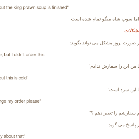
“I’m sorry, but the king prawn soup is finished.”
ما سوپ شاه میگو تمام شده است
مشکلات
صورت بروز مشکل می تواند بگوید:
but I didn’t order this”
 من این را سفارش ندادم”
“I’m sorry, but this is cold”
ا این سرد است”
“Can I change my order please”
م سفارشم را تغییر دهم ؟”
پاسخ می گوید:
“I’m so sorry about that”