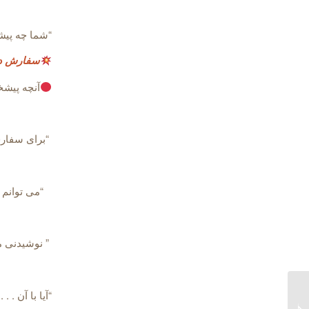
“شما چه پیش
سفارش د
آنچه پیشخ
“برای سفارش
“می توانم س
” نوشیدنی م
“آیا با آن . 
”روش های مختلف سلام و
احوالپرسی به