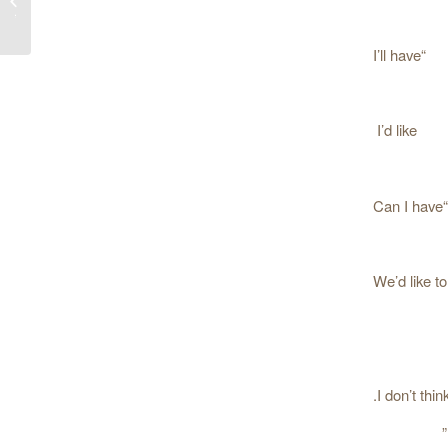
انگلیسی
“I’ll have
I’d like
“Can I have