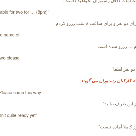
المات داخل رستوران نخواهید داشت.
“I booked a table for two for … (8pm)
و نفر و برای ساعت ۸ شب رزرو کردم
the name of
نام … رزرو شده است
 two please
دو نفر لطفا”
ه کارکنان رستوران می گویند
:
Please come this way
ز این طرف بیایید”
“Your table isn’t quite ready yet
 کاملا آماده نیست”