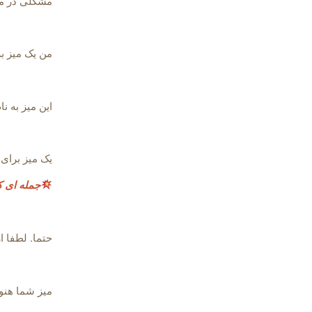
مشکلی در مک
من یک میز برای د
این میز به 
یک میز برای 
جمله ای ک
حتما. لطفا ا
میز شما هنوز