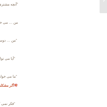
”آنچه مشتری
انگلیسی”...
من … می خ
“من … دوست
“آیا می تو
“ما می خوا
اگر مشکلی
“فکر نمی کنم