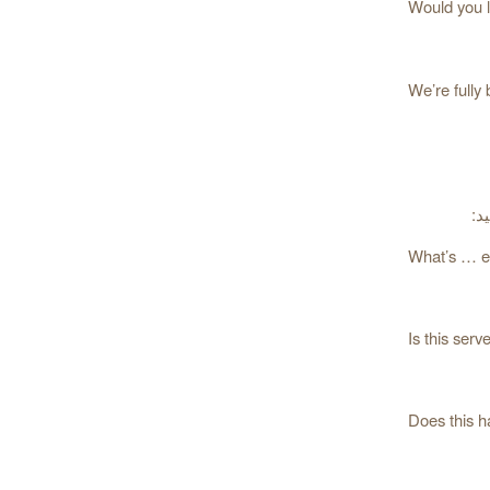
Would you li
د:
What’s … e
Is this serv
Does this h