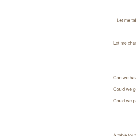
Let me chan
A table for 