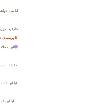
آیا می خواهی
ظرفیت رزروا
پرسیدن در
این جملات
دقیقا… چی
ایا این غذا 
“آیا این غذا