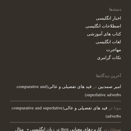
دسته‌ها
اخبار انگلیسی
اصطلاحات انگلیسی‌
کتاب های آموزشی
لغات انگلیسی
مهاجرت
نکات گرامری
آخرین دیدگاه‌ها
در
امیر صمدبین
قید های تفضیلی و عالی(comparative and
superlative adverbs)
مونا
در
قید های تفضیلی و عالی(comparative and superlative
adverbs)
سبحان
در
کاربردهای معنایی then در زبان انگلیسی + مثال