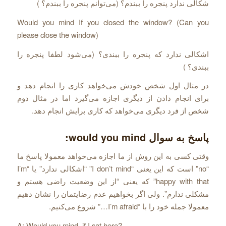
شکالی ندارد پنجره را ببندم؟ (می‌‌توانم پنجره را ببندم؟ )
Would you mind If you closed the window? (Can you
please close the window)
اشکالی ندارد که پنجره را ببندی؟ (می‌‌شود لطفا پنجره را
ببندی؟ )
در مثال اول شخص خودش می‌‌خواهد کاری را انجام دهد و
برای انجام دادن از دیگری اجازه می‌‌گیرد اما در مثال دوم
شخص از فرد دیگری می‌‌خواهد که کاری برایش انجام دهد.
پاسخ به سوال would you mind:
وقتی کسی به این روش از ما اجازه می‌‌خواهد معمولا پاسخ ما
“no” است که این یعنی “I don’t mind” “اشکالی ندارد” یا “I’m
happy with that” که یعنی “از این وضعیت راضی هستم و
مشکلی ندارم”. ولی اگر بخواهیم عدم رضایتمان را نشان دهیم
معمولا جمله خود را با “I’m afraid…” شروع می‌‌کنیم.
A: Would you mind if I sat here?