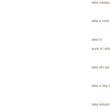
take measu
take a note
take in
suck in/ ab
take sth ser
take a day o
take advan