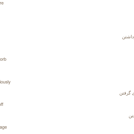
re
داشتن
sorb
iously
 گرفتن
ff
تن
tage