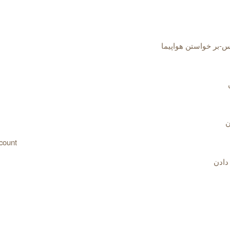
س-بر خواستن هواپیما
ن
ccount
دادن