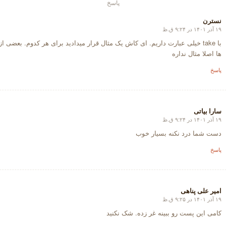
پاسخ
نسترن
۱۹ آذر ۱۴۰۱ در ۹:۲۴ ق.ظ
گفته:
با take خیلی عبارت داریم. ای کاش یک مثال قرار میدادید برای هر کدوم. بعضی 
ها اصلا مثال نداره
پاسخ
سارا بیاتی
۱۹ آذر ۱۴۰۱ در ۹:۲۴ ق.ظ
گفته:
دست شما درد نکنه بسیار خوب
پاسخ
امیر علی پناهی
۱۹ آذر ۱۴۰۱ در ۹:۲۵ ق.ظ
گفته:
کامی این پست رو ببینه غر زده. شک نکنید