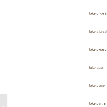
take pride i
take a brea
take pleasu
take apart
take place
take part in
جملات 