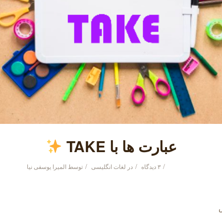
عبارت ها با TAKE
/
/
/
۳ دیدگاه
در
لغات انگلیسی
توسط
المیرا یوسفی نیا