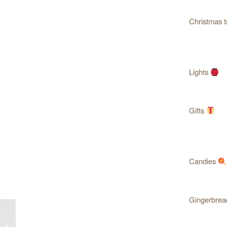
Christmas t
Lights
Gifts
Candies
Gingerbre
کتاب د