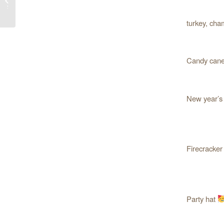
برای ک
turkey, ch
Candy can
New year’s
Firecracke
Party hat