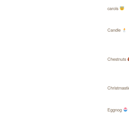
carols
Candle
Chestnuts
Christmast
Eggnog