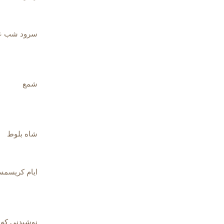
سرود شب ع
شمع
شاه بلوط
ایام کریسم
نوشیدنی که 