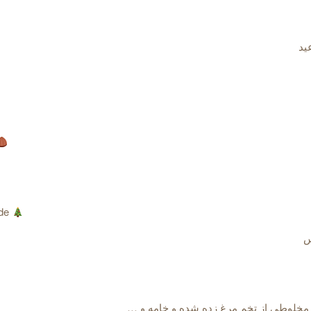
ید
ide
س
مخلوطی از تخم مرغ زده شده و خامه و …