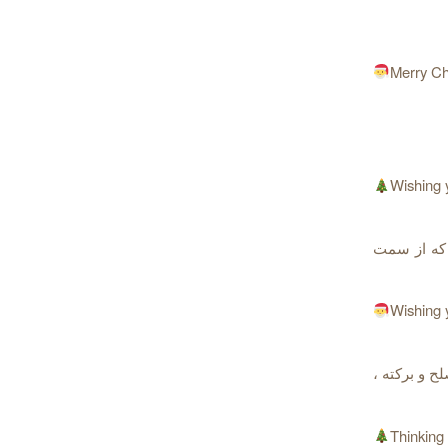
Merry Ch
Wishing 
 اینجا tidings یعنی مژده ای که از سمت
Wishing 
pea و blessings که معنیشون صلح و برکته ،
Thinking 