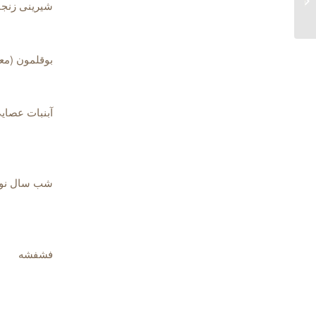
شیرینی زنج
شیوه ای برای نقل
غیرمستقیم...
بوقلمون (مع
آبنبات عصای
شب سال نو
فشفشه