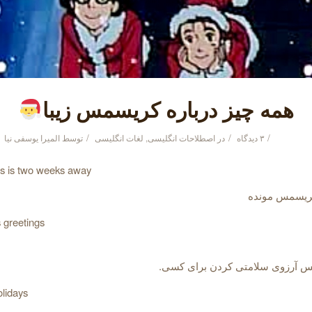
همه چیز درباره کریسمس زیبا
/
/
/
۳ دیدگاه
در
اصطلاحات انگلیسی‌
,
لغات انگلیسی
توسط
المیرا یوسفی نیا
s is two weeks away
کریسمس مونده
 greetings
س آرزوی سلامتی کردن برای کسی.
lidays