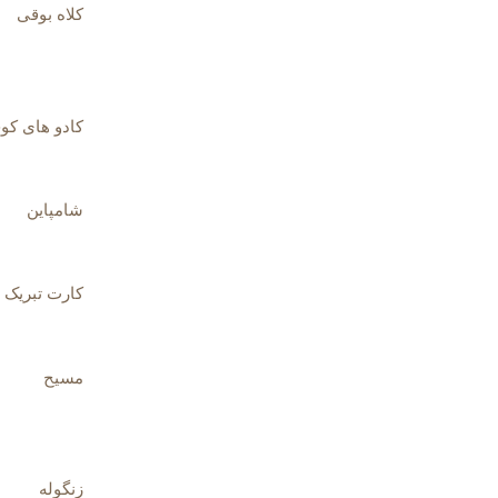
کلاه بوقی
کادو های کو
شامپاین
کارت تبریک
مسیح
زنگوله