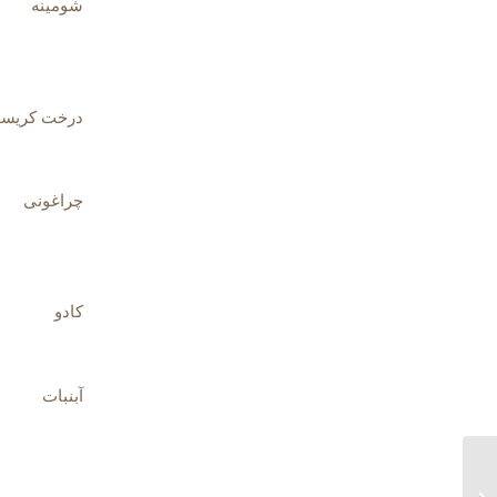
شومینه
درخت کریس
چراغونی
کادو
آبنبات
گرامر it is said و سایر
موارد مشابه در انگلیسی: