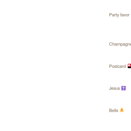
Party favor
Champagn
Postcard
Jesus
Bells