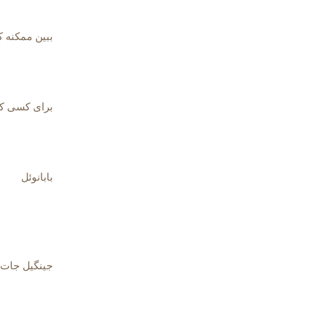
ببین ممکنه 
برای کسی ک
بابانوئل
جینگیل جات