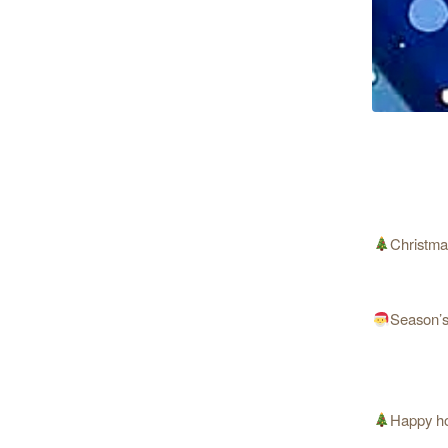
Christma
Season’s
Happy ho