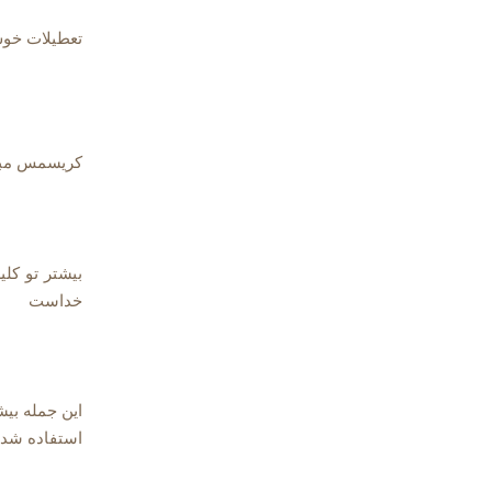
تعطیلات خوش
کریسمس مبا
خداست
استفاده شد